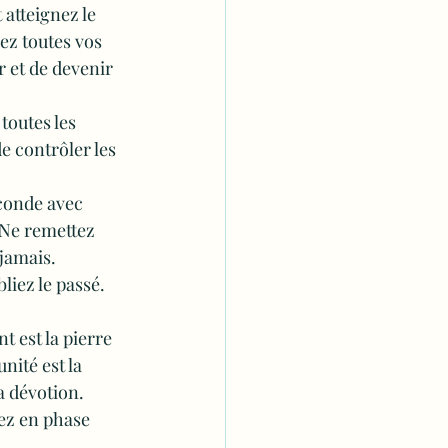
 atteignez le 
ez toutes vos 
r et de devenir 
toutes les 
e contrôler les 
conde avec 
. Ne remettez 
jamais. 
liez le passé. 
t est la pierre 
nité est la 
a dévotion. 
ez en phase 