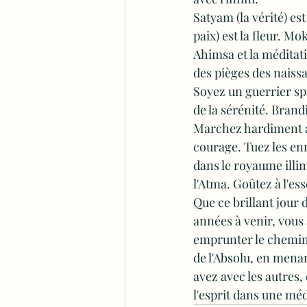
Satyam (la vérité) est
paix) est la fleur. Mo
Ahimsa et la méditati
des pièges des naissan
Soyez un guerrier spi
de la sérénité. Bran
Marchez hardiment a
courage. Tuez les enn
dans le royaume illi
l'Atma. Goûtez à l'es
Que ce brillant jour d
années à venir, vous
emprunter le chemin de
de l'Absolu, en menan
avez avec les autres,
l'esprit dans une méd