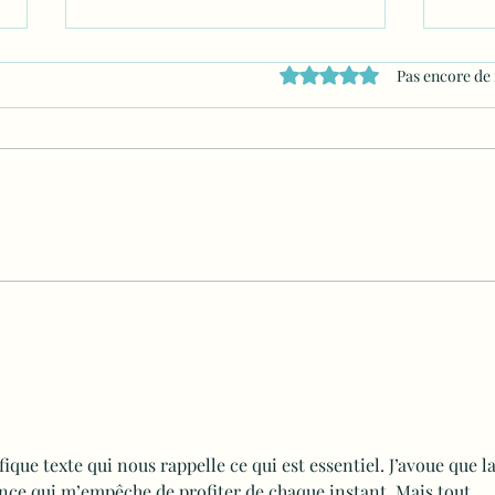
Noté 0 étoile sur 5.
Pas encore de
Le toucher juste, ou l’art
La p
d’habiter son corps
post
que texte qui nous rappelle ce qui est essentiel. J’avoue que la
nce qui m’empêche de profiter de chaque instant. Mais tout 