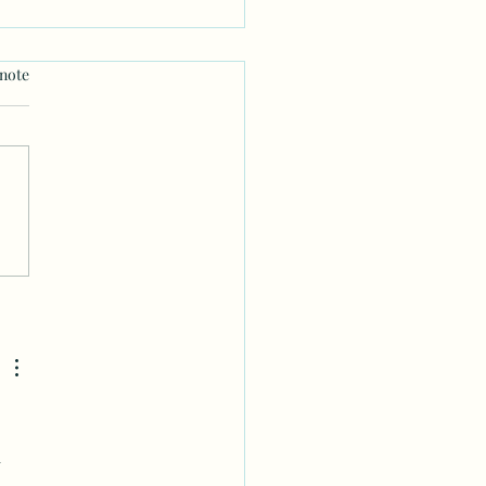
 note
ratique du yoga non
ural
 