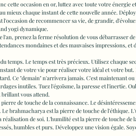
nc cette occasion en or, luttez avec toute votre énergie et
ez au mieux chaque instant de cette nouvelle année. Déploy
est l'occasion de recommencer sa vie, de grandir, d'évolue
and yogi dynamique.
e l'an, prenez la ferme résolution de vous débarrasser de 
u tendances mondaines et des mauvaises impressions, et d
 du temps. Le temps est très précieux. Utilisez chaque se
instant de votre vie pour réaliser votre idéal et votre but
 tard. Ce "demain" n'arrivera jamais. C'est maintenant ou 
ages inutiles. Tuez l'égoïsme, la paresse et l'inertie. Oub
 brillant vous attend.
la pierre de touche de la connaissance. Le désintéressemen
. Le brahmacharya est la pierre de touche de l'éthique. L'u
 réalisation de soi. L'humilité est la pierre de touche de l
ssés, humbles et purs. Développez une vision égale. Soy