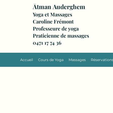
Ātman
Auderghem
Yoga et Massages
Caroline Frémont
Professeure de yoga
Praticienne de massages
0471 17 74 36
Accueil
Cours de Yoga
Massages
Réservation