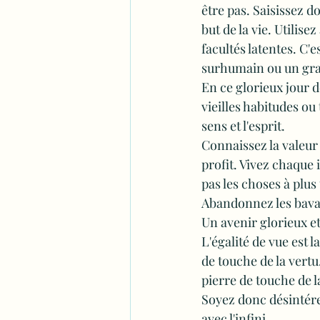
être pas. Saisissez do
but de la vie. Utilis
facultés latentes. C'
surhumain ou un gr
En ce glorieux jour d
vieilles habitudes o
sens et l'esprit.
Connaissez la valeur
profit. Vivez chaque 
pas les choses à plus
Abandonnez les bavard
Un avenir glorieux et
L'égalité de vue est 
de touche de la vertu
pierre de touche de la
Soyez donc désintére
avec l'infini.