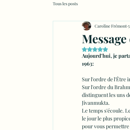
Tous les posts
Caroline Frémont
5
Message 
Noté NaN étoiles sur
Aujourd'hui, je par
1963:
Sur l'ordre de l'Être 
Sur l'ordre du Brahma
distinguent les uns d
Jivanmukta.
Le temps s'écoule. L
le jour le plus prop
pour vous permettre d