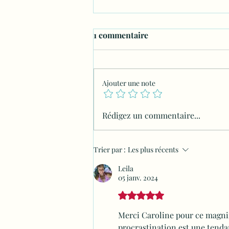
1 commentaire
Ajouter une note
La puissance des postures de
Rédigez un commentaire...
yoga en torsion
Trier par :
Les plus récents
Leila
05 janv. 2024
Noté 5 étoiles sur 5.
Merci Caroline pour ce magnifi
procrastination est une tenda