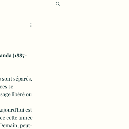
nanda (1887-
s sont séparés. 
ces se 
 sage libéré ou 
ujourd'hui est 
ce cette année 
. Demain, peut-