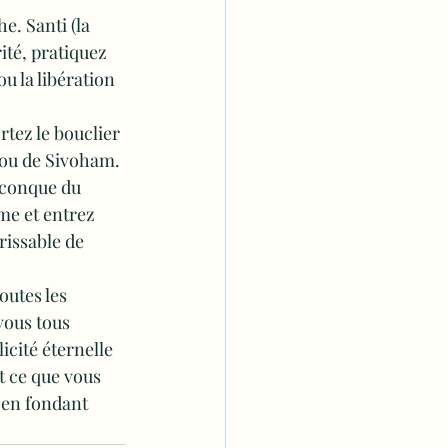
e. Santi (la 
rité, pratiquez 
u la libération 
tez le bouclier 
 ou de Sivoham. 
conque du 
me et entrez 
issable de 
outes les 
vous tous 
icité éternelle 
t ce que vous 
 en fondant 