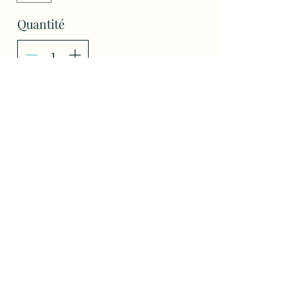
Quantité
Acheter
Yoga et Massages à
Auderghem,
Caroline Frémont,
0471
177 436
©2023 par
Ātman
Yoga.