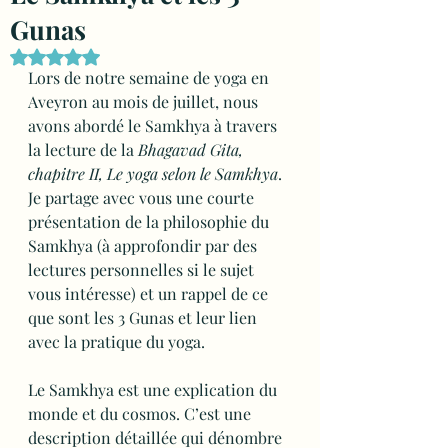
Gunas
Noté NaN étoiles sur 5.
Lors de notre semaine de yoga en 
Aveyron au mois de juillet, nous 
avons abordé le Samkhya à travers 
la lecture de la 
Bhagavad Gita, 
chapitre II, Le yoga selon le Samkhya
. 
Je partage avec vous une courte 
présentation de la philosophie du 
Samkhya (à approfondir par des 
lectures personnelles si le sujet 
vous intéresse) et un rappel de ce 
que sont les 3 Gunas et leur lien 
avec la pratique du yoga.
Le Samkhya est une explication du 
monde et du cosmos. C’est une 
description détaillée qui dénombre 