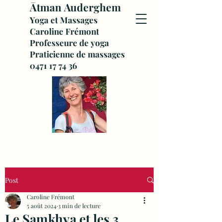
Ātman
Auderghem
Yoga et Massages
Caroline Frémont
Professeure de yoga
Praticienne de massages
0471 17 74 36
Post
Caroline Frémont
5 août 2024
3 min de lecture
Le Samkhya et les 3