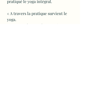
pratiqué le yoga intégral.
« A travers la pratique survient le 
yoga.
   A travers le yoga, la connaissance
   A travers la connaissance, l’amour
   Et à travers l’amour, la félicité. »
   Vivekananda
Les différents moyens d’action du 
yoga intégral sont:
les asanas (postures)
La relaxation et le yoga nidra,
Le pranayama (techniques 
respiratoires),
Les mudras,
La méditation,
L’écoute de mantras, chants,