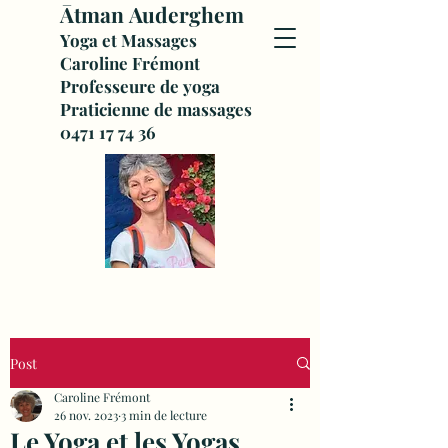
Ātman
Auderghem
Yoga et Massages
Caroline Frémont
Professeure de yoga
Praticienne de massages
0471 17 74 36
Post
Caroline Frémont
26 nov. 2023
3 min de lecture
Le Yoga et les Yogas