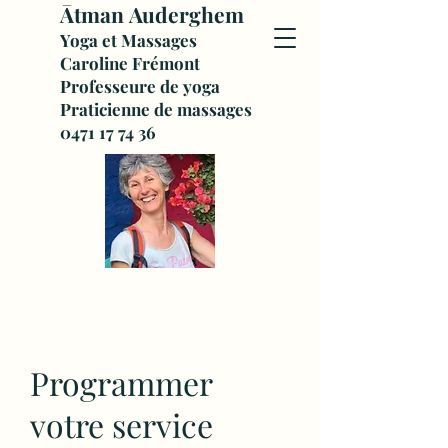
Ātman
Auderghem
Yoga et Massages
Caroline Frémont
Professeure de yoga
Praticienne de massages
0471 17 74 36
Programmer
votre service