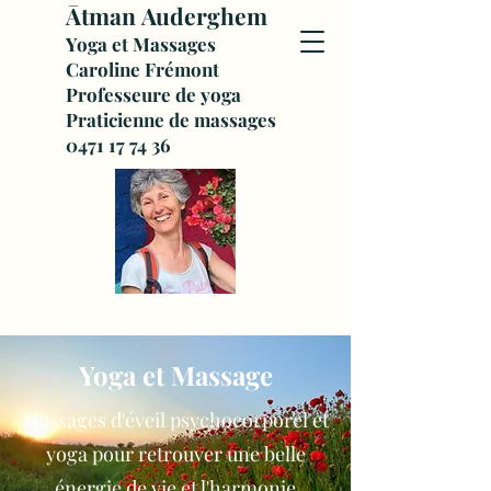
Ātman
Auderghem
Yoga et Massages
Caroline Frémont
Professeure de yoga
Praticienne de massages
0471 17 74 36
Yoga et Massage
Massages d'éveil psychocorporel et
yoga pour retrouver une belle
énergie de vie et l'harmonie