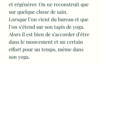
et régénérer. On ne reconstruit que 
sur quelque chose de sain.
Lorsque l’on vient du bureau et que 
l’on s’étend sur son tapis de yoga. 
Alors il est bien de s’accorder d’être 
dans le mouvement et un certain 
effort pour un temps, même dans 
son yoga.
La dépense d’énergie physique est 
pour certains un besoin. En cas de 
stress et d’hyperactivité, quelques 
salutations ou asanas plus 
vigoureux permettent de dépenser 
le surcroît d’énergie, d’éliminer les 
toxines, pour ensuite pouvoir se 
poser dans plus de calme. Pour cela, 
les salutations au soleil et les 
postures debout, en début de cours 