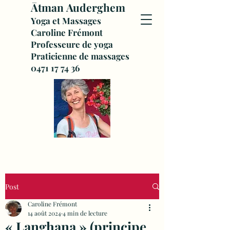
Ātman
Auderghem
Yoga et Massages
Caroline Frémont
Professeure de yoga
Praticienne de massages
0471 17 74 36
Post
Caroline Frémont
14 août 2024
4 min de lecture
« Langhana » (principe